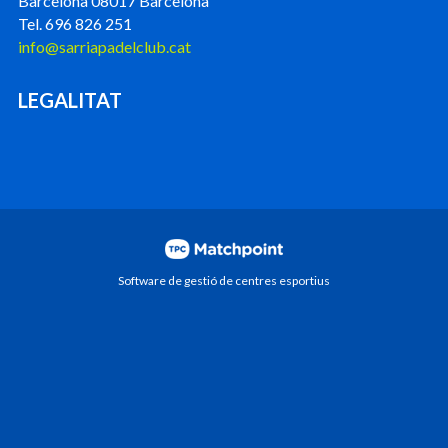
Barcelona 08017 Barcelona
Tel. 696 826 251
info@sarriapadelclub.cat
LEGALITAT
Software de gestió de centres esportius
Les cookies d'aquest lloc web es fan servir per
personalitzar el contingut i els anuncis, oferir funcions de
xarxes socials i analitzar el trànsit. A més, compartim
informació sobre l'ús que faci del lloc web amb els nostres
partners de xarxes socials, publicitat i anàlisi web, els quals
poden combinar-la amb una altra informació que els hagi