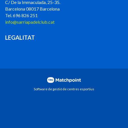
C/ De la Immaculada, 25-35.
Barcelona 08017 Barcelona
Tel. 696 826 251
info@sarriapadelclub.cat
LEGALITAT
Software de gestió de centres esportius
Les cookies d'aquest lloc web es fan servir per
personalitzar el contingut i els anuncis, oferir funcions de
xarxes socials i analitzar el trànsit. A més, compartim
informació sobre l'ús que faci del lloc web amb els nostres
partners de xarxes socials, publicitat i anàlisi web, els quals