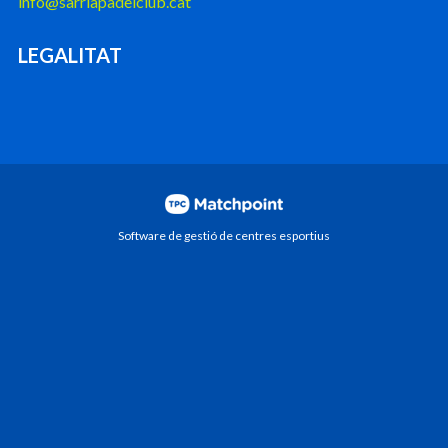
info@sarriapadelclub.cat
LEGALITAT
Software de gestió de centres esportius
Les cookies d'aquest lloc web es fan servir per
personalitzar el contingut i els anuncis, oferir funcions de
xarxes socials i analitzar el trànsit. A més, compartim
informació sobre l'ús que faci del lloc web amb els nostres
partners de xarxes socials, publicitat i anàlisi web, els quals
poden combinar-la amb una altra informació que els hagi
proporcionat o que hagin recopilat a partir d'l'ús que hagi
fet dels seus serveis.