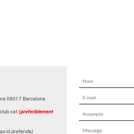
ona 08017 Barcelona
club.cat
(preferiblement
opció preferida)