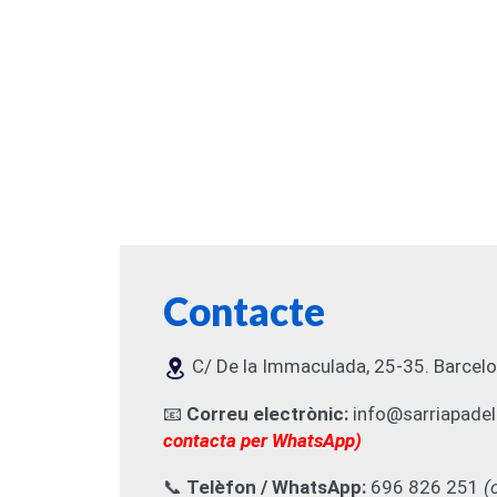
Contacte
C/ De la Immaculada, 25-35. Barcel
📧
Correu electrònic:
info@sarriapadel
contacta per WhatsApp)
📞
Telèfon / WhatsApp:
696 826 251
(