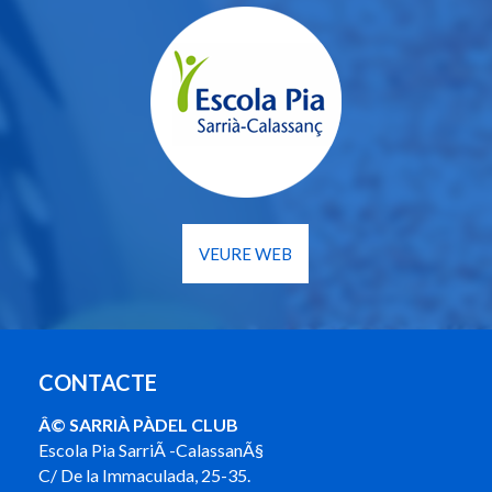
VEURE WEB
CONTACTE
Â© SARRIÀ PÀDEL CLUB
Escola Pia SarriÃ -CalassanÃ§
C/ De la Immaculada, 25-35.