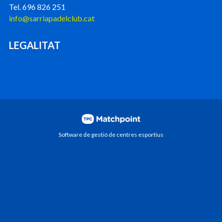
Tel. 696 826 251
info@sarriapadelclub.cat
LEGALITAT
Software de gestió de centres esportius
Les cookies d'aquest lloc web es fan servir per
personalitzar el contingut i els anuncis, oferir funcions de
xarxes socials i analitzar el trànsit. A més, compartim
informació sobre l'ús que faci del lloc web amb els nostres
partners de xarxes socials, publicitat i anàlisi web, els quals
poden combinar-la amb una altra informació que els hagi
proporcionat o que hagin recopilat a partir d'l'ús que hagi