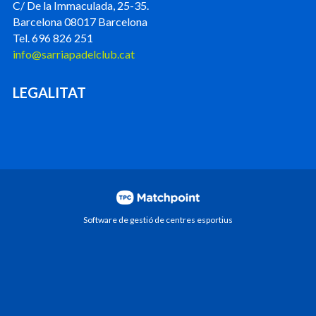
C/ De la Immaculada, 25-35.
Barcelona 08017 Barcelona
Tel. 696 826 251
info@sarriapadelclub.cat
LEGALITAT
Software de gestió de centres esportius
Les cookies d'aquest lloc web es fan servir per
personalitzar el contingut i els anuncis, oferir funcions de
xarxes socials i analitzar el trànsit. A més, compartim
informació sobre l'ús que faci del lloc web amb els nostres
partners de xarxes socials, publicitat i anàlisi web, els quals